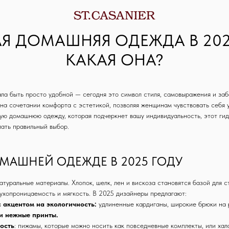
 ДОМАШНЯЯ ОДЕЖДА В 202
КАКАЯ ОНА?
а быть просто удобной — сегодня это символ стиля, самовыражения и забо
на сочетании комфорта с эстетикой, позволяя женщинам чувствовать себя 
ую домашнюю одежду, которая подчеркнет вашу индивидуальность, этот гид
лать правильный выбор.
ОМАШНЕЙ ОДЕЖДЕ В 2025 ГОДУ
атуральные материалы. Хлопок, шелк, лен и вискоза становятся базой для 
ухопроницаемость и мягкость. В 2025 дизайнеры предлагают:
 акцентом на экологичность:
удлиненные кардиганы, широкие брюки на р
и нежные принты.
ость
: пижамы, которые можно носить как повседневные комплекты, или ха