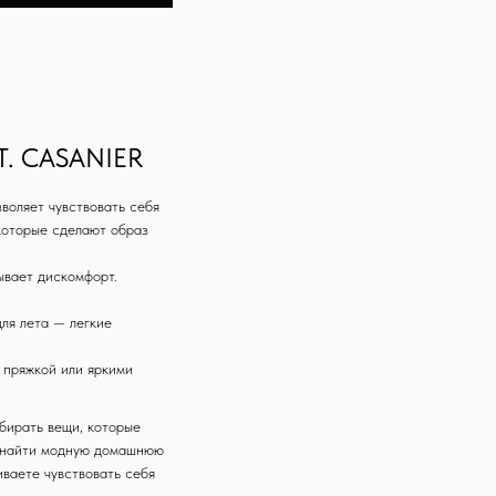
. CASANIER
воляет чувствовать себя
 которые сделают образ
ывает дискомфорт.
ля лета — легкие
 пряжкой или яркими
© 2025 ST.CASANIER
Все права защищены
бирать вещи, которые
бы найти модную домашнюю
ваете чувствовать себя