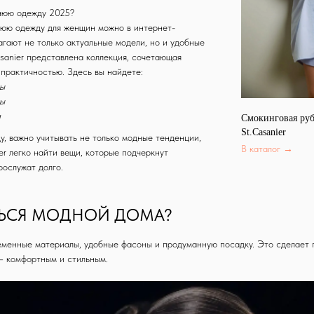
нюю одежду 2025?
юю одежду для женщин можно в интернет-
агают не только актуальные модели, но и удобные
asanier представлена коллекция, сочетающая
практичностью. Здесь вы найдете:
лы
ры
и
Смокинговая ру
St.Casanier
, важно учитывать не только модные тенденции,
В каталог →
ier легко найти вещи, которые подчеркнут
рослужат долго.
ТЬСЯ МОДНОЙ ДОМА?
менные материалы, удобные фасоны и продуманную посадку. Это сделает 
— комфортным и стильным.