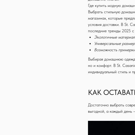
Где купить модную домаш
Выбрать стильную домашн
магазинах, которые предл
условия доставки. В St. C
последние тренды 2025 с 
Экологичные материа
Универсальные разме
Возможность примерк
Выбирая домашнюю одежду
но и комфорт. В St. Casan
индивидуальный стиль и п
КАК ОСТАВА
Достаточно выбрать совре
выгодной, а каждый день 