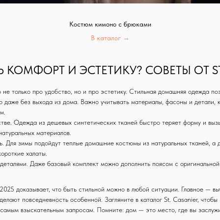
Костюм кимоно с брюками
В каталог →
Ь КОМФОРТ И ЭСТЕТИКУ? СОВЕТЫ ОТ ST
не только про удобство, но и про эстетику. Стильная домашняя одежда поз
о даже без выхода из дома. Важно учитывать материалы, фасоны и детали,
м.
стве. Одежда из дешевых синтетических тканей быстро теряет форму и выз
натуральных материалов.
ь. Для зимы подойдут теплые домашние костюмы из натуральных тканей, а д
Whats App
+ 7 (921) 444 24 74
info@stcasanier.com
короткие халаты.
деталями. Даже базовый комплект можно дополнить поясом с оригинальной
вки
Обмен и возврат
Оферта
Политика обработки данных
025 доказывает, что быть стильной можно в любой ситуации. Главное — вы
делают повседневность особенной. Загляните в каталог St. Casanier, что
самым взыскательным запросам. Помните: дом — это место, где вы заслужи