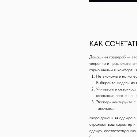
КАК СОЧЕТАТ
Домашний гардероб — это 
уверенно и привлекательн
гармоничным и комфортны
Не экономьте на каче
Выбирайте модели из 
Учитывайте сезонност
Telegram-канал
хлопковые платья или 
Экспериментируйте с 
тапочками.
ИП Димова Елена Марковна,
Правила доста
ИНН 78169736297
Мода домашняя одежда в 2
отражают ваш характер и 
одежду, соответствующую 