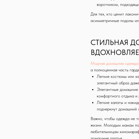
воротником, подходящи
Для тех, кто ценит лакон
асимметричные подолы ил
СТИЛЬНАЯ Д
ВДОХНОВЛЯЕ
Модная домашняя одежда
а полноценная часть гард
Легкие костюмы или ха
элегантный образ даж
Элегантные домашние 
комфортного отдыха и 
Легкие халаты и накид
подчеркнут домашний с
Важно, чтобы одежда не то
жизни. Молодым мамам по
любительницам киномараф
домашние платья.