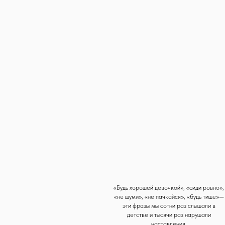
«Будь хорошей девочкой», «сиди ровно»,
«не шуми», «не пачкайся», «будь тише»—
эти фразы мы сотни раз слышали в
детстве и тысячи раз нарушали
наставления.