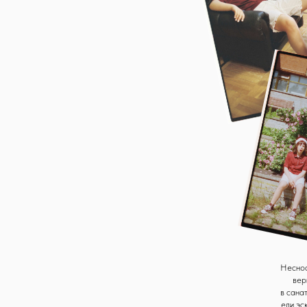
Несносный ребенок (Enfant
вернуться в детство. В
в санатории, где мы запус
ели эскимо на палочке, пр
мастерили бумажные са
стрекотание кузнечиков п