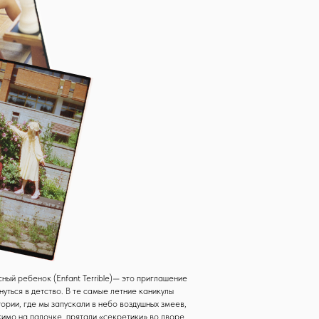
 Terrible)— это приглашение
 те самые летние каникулы
кали в небо воздушных змеев,
ятали «секретики» во дворе,
молетики и засыпали под
осле долгого дня на солнце.