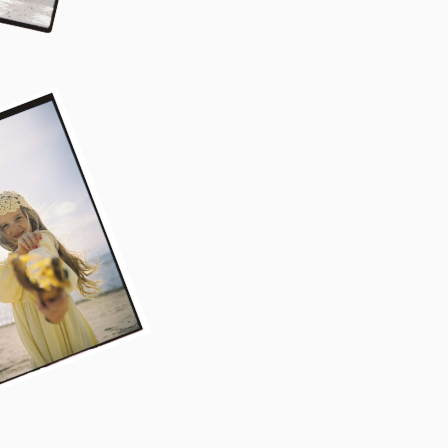
В основе дропа — мягкая вискоза, хлопок и знакомые с детства
отивы: нежно-розовое платье, костюм с «морским» воротником,
топ и панталоны с мушками.
Всё — чтобы окунуться в то лёгкое, солнечное
чувство, когда можно все, несмотря на правила.