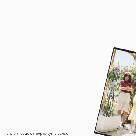
Внутри нас до сих пор живут те самые
дети — озорные, несносные,
влюбленные в лето.
Свобода — в том, чтобы позволить
себе снова быть ребенком и делать
всё, что хочется.