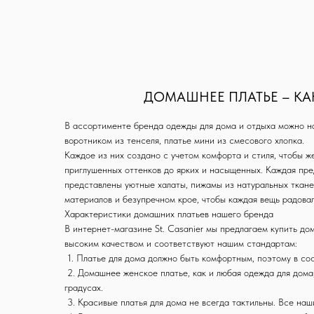
ДОМАШНЕЕ ПЛАТЬЕ – КА
В ассортименте бренда одежды для дома и отдыха можно най
воротником из тенселя, платье мини из смесового хлопка.
Каждое из них создано с учетом комфорта и стиля, чтобы ж
приглушенных оттенков до ярких и насыщенных. Каждая пре
представлены уютные халаты, пижамы из натуральных ткане
материалов и безупречном крое, чтобы каждая вещь радова
Характеристики домашних платьев нашего бренда
В интернет-магазине St. Casanier мы предлагаем купить д
высоким качеством и соответствуют нашим стандартам:
1. Платье для дома должно быть комфортным, поэтому в сос
2. Домашнее женское платье, как и любая одежда для дома,
градусах.
3. Красивые платья для дома не всегда тактильны. Все наш