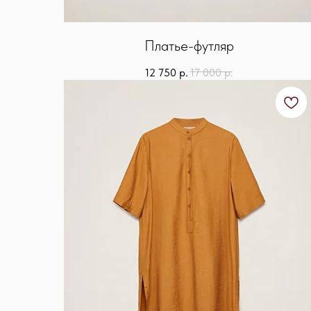
Платье-футляр
12 750
р.
17 000
р.