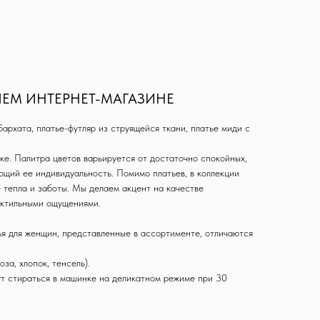
ШЕМ ИНТЕРНЕТ-МАГАЗИНЕ
архата, платье-футляр из струящейся ткани, платье миди с
ке. Палитра цветов варьируется от достаточно спокойных,
ющий ее индивидуальность. Помимо платьев, в коллекции
 тепла и заботы. Мы делаем акцент на качестве
актильными ощущениями.
ья для женщин, представленные в ассортименте, отличаются
а, хлопок, тенсель).
гут стираться в машинке на деликатном режиме при 30