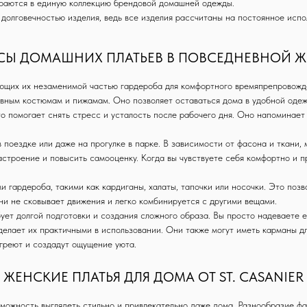
ираются в единую коллекцию брендовой домашней одежды.
долговечностью изделия, ведь все изделия рассчитаны на постоянное испо
Ы ДОМАШНИХ ПЛАТЬЕВ В ПОВСЕДНЕВНОЙ 
ющих их незаменимой частью гардероба для комфортного времяпрепровожд
вным костюмам и пижамам. Оно позволяет оставаться дома в удобной одежд
о помогает снять стресс и усталость после рабочего дня. Оно напоминает 
в поездке или даже на прогулке в парке. В зависимости от фасона и ткани, 
строение и повысить самооценку. Когда вы чувствуете себя комфортно и пр
 гардероба, такими как кардиганы, халаты, тапочки или носочки. Это поз
и не сковывает движения и легко комбинируется с другими вещами.
ует долгой подготовки и создания сложного образа. Вы просто надеваете е
делает их практичными в использовании. Они также могут иметь карманы для
огреют и создадут ощущение уюта.
ЖЕНСКИЕ ПЛАТЬЯ ДЛЯ ДОМА ОТ ST. CASANIER
Whats App
+ 7 (921) 444 24 74
info@stcasanier.com
можность выглядеть стильно и привлекательно даже дома. Разнообразие фа