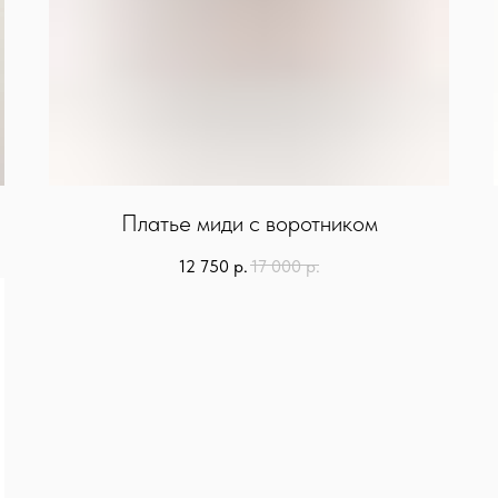
Платье миди с воротником
12 750
р.
17 000
р.