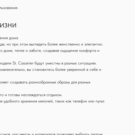
льзование.
ЖИЗНИ
ения дома:
е, но при этом выглядеть более женственно и элегантно.
о доме, тепле и заботе, создавая ощущение комфорта и
модели St. Casanier будут уместны в разных ситуациях.
ивлекательно, вы становитесь более уверенной в себе и
воляет создавать разнообразные образы для разных
го и готовы наслаждаться отдыхом.
 удобного хранения мелочей, таких как телефон или пульт.
сонов, расцветок и материалов позволяет выбрать платье,