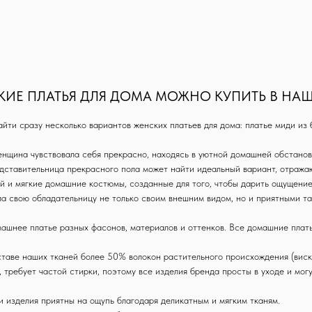
КИЕ ПЛАТЬЯ ДЛЯ ДОМА МОЖНО КУПИТЬ В НА
ти сразу несколько вариантов женских платьев для дома: платье миди из б
енщина чувствовала себя прекрасно, находясь в уютной домашней обстанов
дставительница прекрасного пола может найти идеальный вариант, отража
й и мягкие домашние костюмы, созданные для того, чтобы дарить ощущение
ла свою обладательницу не только своим внешним видом, но и приятными т
омашнее платье разных фасонов, материалов и оттенков. Все домашние плат
таве наших тканей более 50% волокон растительного происхождения (вискоз
 требует частой стирки, поэтому все изделия бренда просты в уходе и мо
и изделия приятны на ощупь благодаря деликатным и мягким тканям.