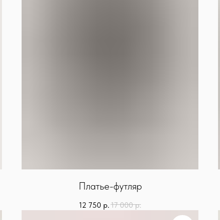
Платье-футляр
12 750
р.
17 000
р.