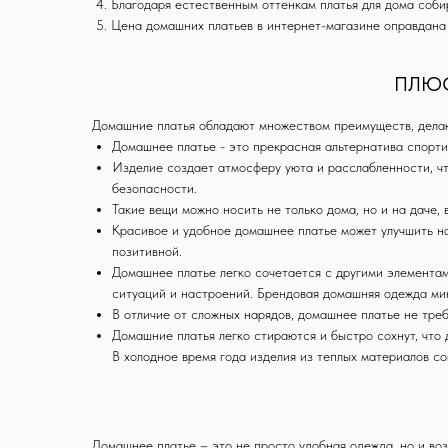
4. Благодаря естественным оттенкам платья для дома соб
5. Цена домашних платьев в интернет-магазине оправдана 
ПЛЮС
Домашние платья обладают множеством преимуществ, дела
Домашнее платье - это прекрасная альтернатива спорти
Изделие создает атмосферу уюта и расслабленности, чт
безопасности.
Такие вещи можно носить не только дома, но и на даче, 
Красивое и удобное домашнее платье может улучшить на
позитивной.
Домашнее платье легко сочетается с другими элементами
ситуаций и настроений. Брендовая домашняя одежда мин
В отличие от сложных нарядов, домашнее платье не треб
Домашние платья легко стираются и быстро сохнут, что 
В холодное время года изделия из теплых материалов с
Telegram-канал
Домашнее платье – это не просто удобная одежда, но и воз