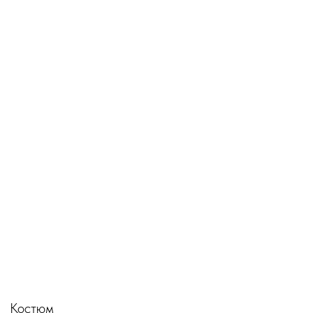
Костюм топ
с брюками
Купить →