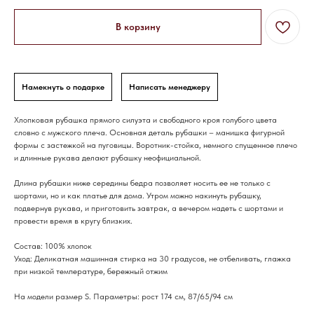
В корзину
Намекнуть о подарке
Написать менеджеру
Хлопковая рубашка прямого силуэта и свободного кроя голубого цвета
словно с мужского плеча. Основная деталь рубашки – манишка фигурной
формы с застежкой на пуговицы. Воротник-стойка, немного спущенное плечо
и длинные рукава делают рубашку неофициальной.
Длина рубашки ниже середины бедра позволяет носить ее не только с
шортами, но и как платье для дома. Утром можно накинуть рубашку,
подвернув рукава, и приготовить завтрак, а вечером надеть с шортами и
провести время в кругу близких.
Состав: 100% хлопок
Уход: Деликатная машинная стирка на 30 градусов, не отбеливать, глажка
при низкой температуре, бережный отжим
На модели размер S. Параметры: рост 174 см, 87/65/94 см