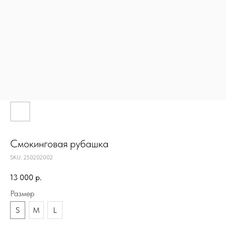
Смокинговая рубашка
SKU:
250202002
13 000
р.
Размер
S
M
L