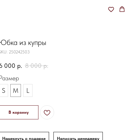
Юбка из купры
SKU:
250242503
6 000
р.
8 000
р.
Размер
S
M
L
В корзину
Намекнуть о подарке
Написать менеджеру