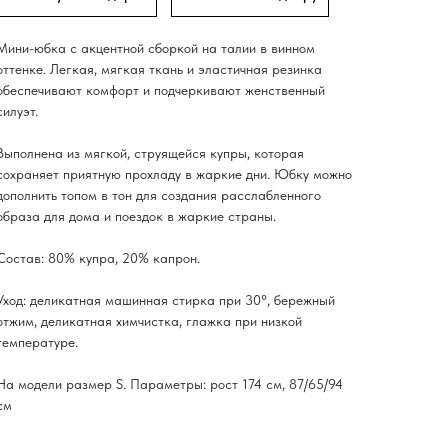
Мини-юбка с акцентной сборкой на талии в винном
оттенке. Легкая, мягкая ткань и эластичная резинка
обеспечивают комфорт и подчеркивают женственный
силуэт.
Выполнена из мягкой, струящейся купры, которая
сохраняет приятную прохладу в жаркие дни. Юбку можно
дополнить топом в тон для создания расслабленного
образа для дома и поездок в жаркие страны.
Состав: 80% купра, 20% капрон.
Уход: деликатная машинная стирка при 30°, бережный
отжим, деликатная химчистка, глажка при низкой
температуре.
На модели размер S. Параметры: рост 174 см, 87/65/94
см