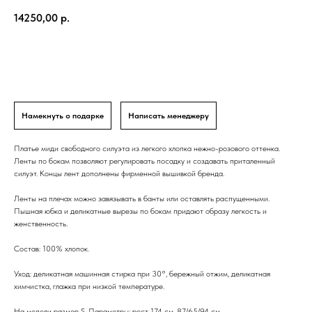
14250,00
р.
В корзину
Намекнуть о подарке
Написать менеджеру
Платье миди свободного силуэта из легкого хлопка нежно-розового оттенка.
Ленты по бокам позволяют регулировать посадку и создавать приталенный
силуэт. Концы лент дополнены фирменной вышивкой бренда.
Ленты на плечах можно завязывать в банты или оставлять распущенными.
Пышная юбка и деликатные вырезы по бокам придают образу легкость и
женственность.
Состав: 100% хлопок.
Уход: деликатная машинная стирка при 30°, бережный отжим, деликатная
химчистка, глажка при низкой температуре.
На модели размер S. Параметры: рост 174 см, 87/65/94 см