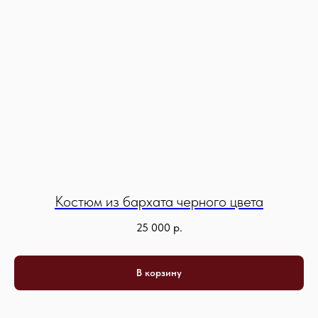
Telegram-канал
+ 7 (921) 444 24 74
Whats App
info@stcasanier.com
Правила доставки
Обмен и возврат
Оферта
Политика обработки данных
ИП Димова Елена Марковна,
© 2025 ST.CASANIER
ИНН 78169736297
Все права защищены
Костюм из бархата черного цвета
25 000
р.
В корзину