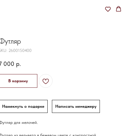
Футляр
SKU:
2600150400
7 000
р.
В корзину
Намекнуть о подарке
Написать менеджеру
Футляр для мелочей.
Футляр из вельвета в бежевом цвете с контрастной