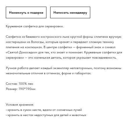
Намекнуть о подарке
Написать менеджеру
Кружевная салфетка для сервировки.
Салфетка из бежевого костромского льна круглой формы сплетена вручную
мастерицами из Вологды, которые хранят и передают сложную технику
плетения на коклюшках. В центре салфетки — фирменный знак и символ
«Святой Домоседки» для тех, кто знает и понимает. Кружевные салфетки для
сервировки — это маленькая деталь, которая украшает повседневность.
Ручная работа делает каждый экземпляр неповторимым, поэтому возможны
незначительные отличия в оттенках, форме и габаритах.
Состав: 100% лен
Размер: 190*190мм
Условия хранения:
• хранить в сухом месте, вдали от солнечных лучей
• хранить в местах недоступных для детей и животных