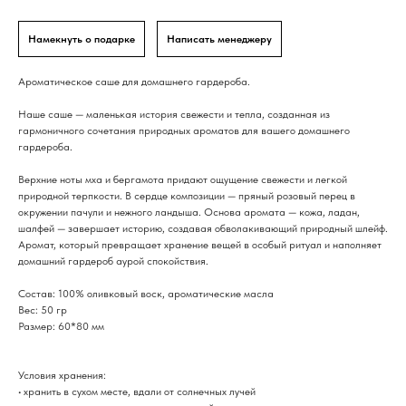
Намекнуть о подарке
Написать менеджеру
Ароматическое саше для домашнего гардероба.
Наше саше — маленькая история свежести и тепла, созданная из
гармоничного сочетания природных ароматов для вашего домашнего
гардероба.
Верхние ноты мха и бергамота придают ощущение свежести и легкой
природной терпкости. В сердце композиции — пряный розовый перец в
окружении пачули и нежного ландыша. Основа аромата — кожа, ладан,
шалфей — завершает историю, создавая обволакивающий природный шлейф.
Аромат, который превращает хранение вещей в особый ритуал и наполняет
домашний гардероб аурой спокойствия.
Состав: 100% оливковый воск, ароматические масла
Вес: 50 гр
Размер: 60*80 мм
Условия хранения:
• хранить в сухом месте, вдали от солнечных лучей