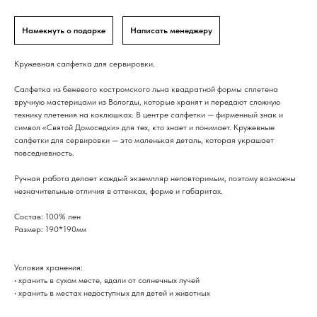
Намекнуть о подарке
Написать менеджеру
Кружевная салфетка для сервировки.
Салфетка из бежевого костромского льна квадратной формы сплетена
вручную мастерицами из Вологды, которые хранят и передают сложную
технику плетения на коклюшках. В центре салфетки — фирменный знак и
символ «Святой Домоседки» для тех, кто знает и понимает. Кружевные
салфетки для сервировки — это маленькая деталь, которая украшает
повседневность.
Ручная работа делает каждый экземпляр неповторимым, поэтому возможны
незначительные отличия в оттенках, форме и габаритах.
Состав: 100% лен
Размер: 190*190мм
Условия хранения:
• хранить в сухом месте, вдали от солнечных лучей
• хранить в местах недоступных для детей и животных