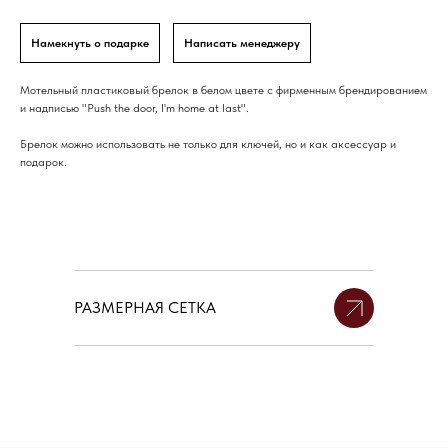
Намекнуть о подарке
Написать менеджеру
Мотельный пластиковый брелок в белом цвете с фирменным брендированием
и надписью "Push the door, I'm home at last".
Брелок можно использовать не только для ключей, но и как аксессуар и
подарок.
РАЗМЕРНАЯ СЕТКА
Если вам сложно определить размер по размерной сетке,
вы можете выслать нам свои параметры, и мы поможем
Размер
Российский
Обхват
вам с выбором.
изделия
размер
груди(см)
ST.CASANIER