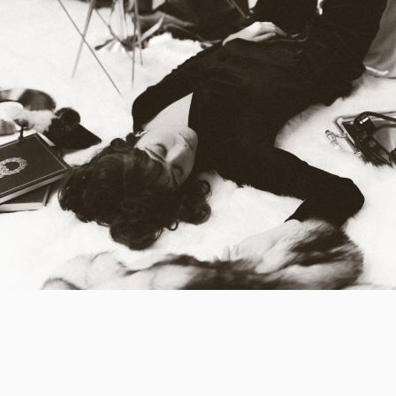
Telegram-канал
+ 7 (921) 444 24 74
Whats App
info@stcasanier.com
Правила доставки
Обмен и возврат
Оферта
Политика обработки данных
ИП Димова Елена Марковна,
© 2025 ST.CASANIER
ИНН 78169736297
Все права защищены