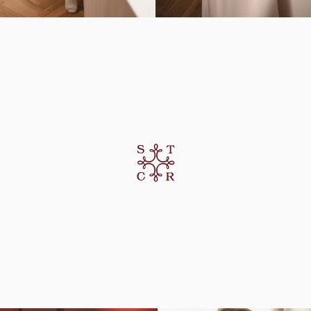
Вам, как главной героине своего дома,
хочется надеть что-то особенное,
но не менять привычное ощущение комфорта
Мы знаем как это важно и тоже разделяем ваши желания.
Подготовка к празднику без суеты, отдых после или
внезапное приглашение в гости, станут идеальными
с брендом St. Casanier.