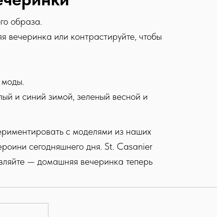
го образа.
я вечеринка или контрастируйте, чтобы
 моды.
ый и синий зимой, зеленый весной и
спериментировать с моделями из наших
роини сегодняшнего дня. St. Casanier
© 2025 ST.CASANIER
ивляйте — домашняя вечеринка теперь
Все права защищены