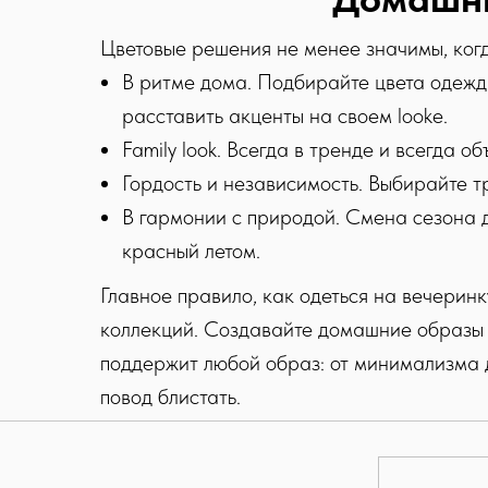
Цветовые решения не менее значимы, когд
В ритме дома. Подбирайте цвета одежд
расставить акценты на своем lookе.
Family look. Всегда в тренде и всегда об
Гордость и независимость. Выбирайте т
В гармонии с природой. Смена сезона д
красный летом.
Telegram-канал
Главное правило, как одеться на вечеринк
коллекций. Создавайте домашние образы о
ИП Димова Елена Марковна,
Правила доста
поддержит любой образ: от минимализма д
ИНН 78169736297
повод блистать.