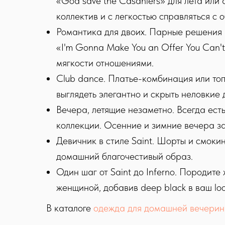
«God save the Casaniers» для лета или
коллектив и с легкостью справляться с
Романтика для двоих. Парные решения h
«I'm Gonna Make You an Offer You Can'
мягкости отношениями.
Club dance. Платье-комбинация или топ 
выглядеть элегантно и скрыть неловкие
Вечера, летящие незаметно. Всегда ест
коллекции. Осенние и зимние вечера за
Девичник в стиле Saint. Шорты и смоки
домашний благочестивый образ.
Один шаг от Saint до Inferno. Породите
женщиной, добавив deep black в ваш lo
В каталоге
одежда для домашней вечерин