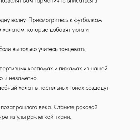
позволят вам гармонично вписаться в
одну волну. Присмотритесь к футболкам
 халатам, которые добавят уюта и
сли вы только учитесь танцевать,
 спортивных костюмах и пижамах из нашей
о и незаметно.
добный халат в пастельных тонах создадут
е позапрошлого века. Станьте роковой
ре из ультра-легкой ткани.