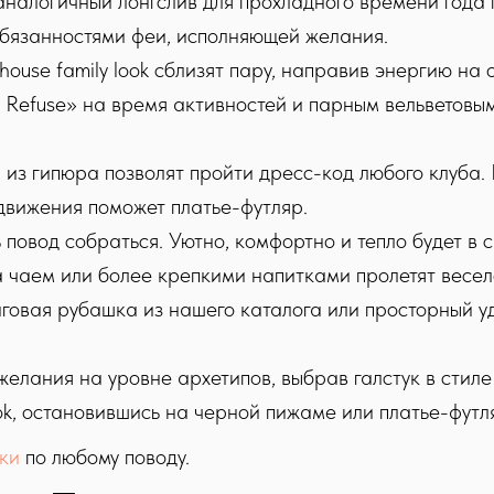
 аналогичный лонгслив для прохладного времени года 
 обязанностями феи, исполняющей желания.
ouse family look сблизят пару, направив энергию на 
t Refuse» на время активностей и парным вельветовым
из гипюра позволят пройти дресс-код любого клуба. Е
 движения поможет платье-футляр.
ь повод собраться. Уютно, комфортно и тепло будет в
 чаем или более крепкими напитками пролетят весел
нговая рубашка из нашего каталога или просторный у
 желания на уровне архетипов, выбрав галстук в стил
ok, остановившись на черной пижаме или платье-футля
ки
по любому поводу.