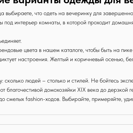
а выбираете, что одеть на вечеринку для завершенно
ы под интерьер комнаты, в которой проходит домашня
ъединяет.
рендовые цвета в нашем каталоге, чтобы быть на пике
иктует настроения. Желтый и коричневый осенью, бел
Whats App
+ 7 (921) 444 24 74
info@stcasanier.com
у: сколько людей – столько и стилей. Не бойтесь эк
т благочестивой домохозяйки XIX века до дерзкой ге
вки
Обмен и возврат
Оферта
Политика обработки данных
о смелых fashion-ходов. Выбирайте, примеряйте, уд