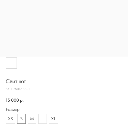
Свитшот
SKU:
260453302
15 000
р.
Размер
XS
S
M
L
XL