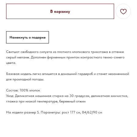
В корзину
Намекнуть о подарке
Свитшот свободного силуэта из плотного хлопкового трикотажа в оттенке
серый меланж. Дополнен фирменным принтом контрастного темно-синего
цвета.
Базовая модель легко впишется в домашний гардероб и станет незаменимой
для прохладной погоды.
Cостав: 100% хлопок
Уход: Деликатная машинная стирка на 30 градусах, деликатная химчистка,
глажка при низкой температуре, бережный отжим
На модели размер S. Параметры: рост 177 см, 84/62/90 см