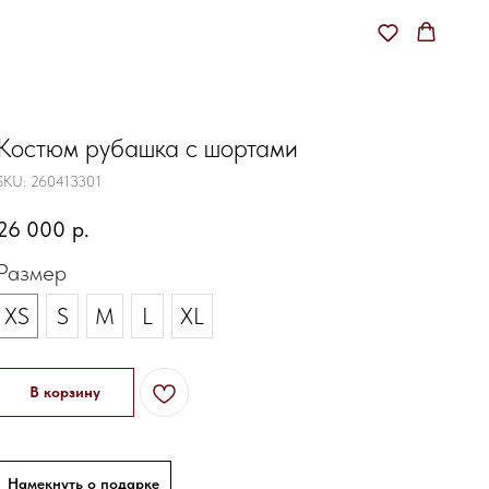
Костюм рубашка с шортами
SKU:
260413301
26 000
р.
Размер
XS
S
M
L
XL
В корзину
Намекнуть о подарке