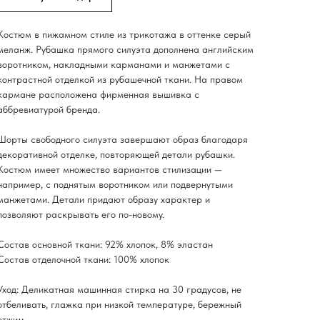
Костюм в пижамном стиле из трикотажа в оттенке серый
меланж. Рубашка прямого силуэта дополнена английским
воротником, накладными карманами и манжетами с
контрастной отделкой из рубашечной ткани. На правом
кармане расположена фирменная вышивка с
аббревиатурой бренда.
Шорты свободного силуэта завершают образ благодаря
декоративной отделке, повторяющей детали рубашки.
Костюм имеет множество вариантов стилизации —
например, с поднятым воротником или подвернутыми
манжетами. Детали придают образу характер и
позволяют раскрывать его по-новому.
Состав основной ткани: 92% хлопок, 8% эластан
Состав отделочной ткани: 100% хлопок
Уход: Деликатная машинная стирка на 30 градусов, не
отбеливать, глажка при низкой температуре, бережный
отжим