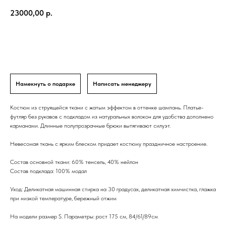
23000,00
р.
В корзину
Намекнуть о подарке
Написать менеджеру
Костюм из струящейся ткани с жатым эффектом в оттенке шампань. Платье-
футляр без рукавов с подкладом из натуральных волокон для удобства дополнено
карманами. Длинные полупрозрачные брюки вытягивают силуэт.
Невесомая ткань с ярким блеском придает костюму праздничное настроение.
Состав основной ткани: 60% тенсель, 40% нейлон
Состав подклада: 100% модал
Уход: Деликатная машинная стирка на 30 градусах, деликатная химчистка, глажка
при низкой температуре, бережный отжим
На модели размер S. Параметры: рост 175 см, 84/61/89см